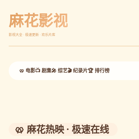
麻花影视
影视大全 · 极速更新 · 欢乐片库
独行月球
🥨 电影
📺 剧集
🎤 综艺
🎬 纪录片
🏆 排行榜
月球独居 搞笑求生
🥨 立即观看
🥨 麻花热映 · 极速在线