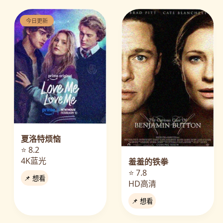
今日更新
夏洛特烦恼
⭐ 8.2
4K蓝光
羞羞的铁拳
⭐ 7.8
📌 想看
HD高清
📌 想看