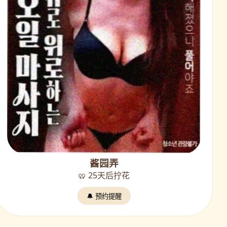
酱园弄
🥨 25天后拧花
🔔 预约提醒