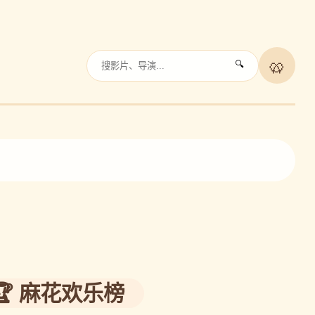
🥨
🔍
◀
▶
🏆 麻花欢乐榜