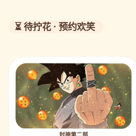
⏳ 待拧花 · 预约欢笑
封神第二部