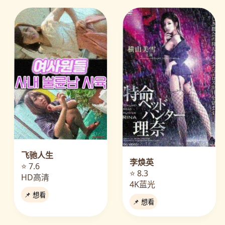
飞驰人生
李焕英
⭐ 7.6
⭐ 8.3
HD高清
4K蓝光
📌 想看
📌 想看