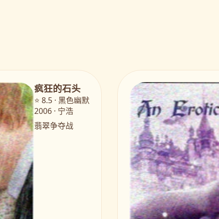
疯狂的石头
⭐ 8.5 · 黑色幽默
2006 · 宁浩
翡翠争夺战