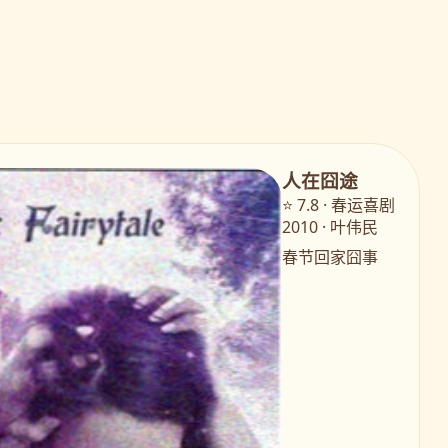
人在囧途
⭐ 7.8 · 春运喜剧
2010 · 叶伟民
春节回家囧事